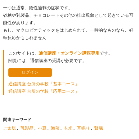
一つは通常、陰性過剰の症状です。
砂糖や乳製品、チョコレートその他の排出現象として起きている可
能性があります。
もし、マクロビオティックをはじめられて、一時的なものなら、好
転反応かもしれません…
このサイトは、
通信講座・オンライン講座専用
です。
閲覧には、通信講座の受講が必要です。
ログイン
通信講座 台所の学校「基本コース」
通信講座 台所の学校「応用コース」
関連キーワード
ごま塩
,
乳製品
,
小豆
,
海藻
,
玄米
,
耳鳴り
,
腎臓