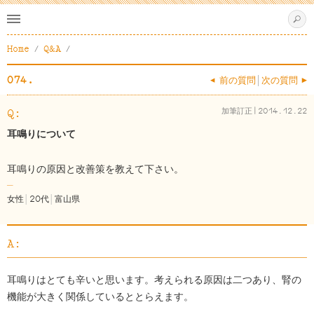
s
Home
Q&A
074.
< 前の質問
次の質問 >
加筆訂正|2014.12.22
耳鳴りについて
耳鳴りの原因と改善策を教えて下さい。
女性
│
20代
│
富山県
A:
耳鳴りはとても辛いと思います。考えられる原因は二つあり、腎の
機能が大きく関係しているととらえます。