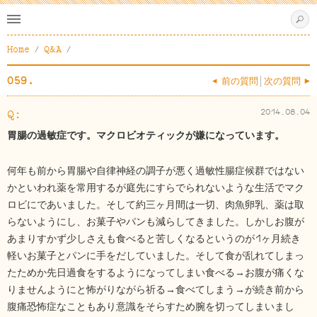
s
Home
Q&A
059.
< 前の質問
次の質問 >
2014.08.04
胃腸の過敏症です。マクロビオティックが嫌になっています。
何年も前から胃腸や自律神経の調子が悪く過敏性腸症候群ではない
かといわれ薬を常用するが庭先にすらでられないような生活でマク
ロビにであいました。そして約三ヶ月間は一切、肉魚卵乳、薬は取
らないようにし、お菓子やパンも減らしてきました。しかしお腹が
あまりすかず少しさえも食べると苦しくなるというのが1ヶ月続き
軽いお菓子とパンに手をだしていました。そして食が乱れてしまっ
たためか先日過食をするようになってしまい食べる→お腹が痛くな
りませんようにと怖がりながら祈る→食べてしまう→が続き前から
腹痛恐怖症なこともあり意識をそらすため腕を切ってしまいまし