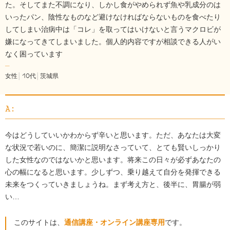
た。そしてまた不調になり、しかし食がやめられず魚や乳成分のは
いったパン、陰性なものなど避けなければならないものを食べたり
してしまい治病中は「コレ」を取ってはいけないと言うマクロビが
嫌になってきてしまいました。個人的内容ですが相談できる人がい
なく困っています
女性
│
10代
│
茨城県
A:
今はどうしていいかわからず辛いと思います。ただ、あなたは大変
な状況で若いのに、簡潔に説明なさっていて、とても賢いしっかり
した女性なのではないかと思います。将来この日々が必ずあなたの
心の幅になると思います。少しずつ、乗り越えて自分を発揮できる
未来をつくっていきましょうね。まず考え方と、後半に、胃腸が弱
い…
このサイトは、
通信講座・オンライン講座専用
です。