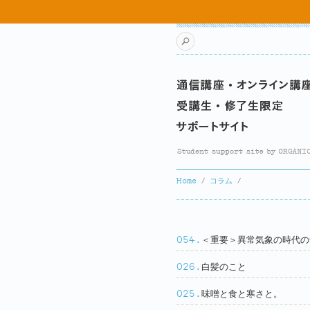
search
Home
コラム
＜重要＞異常気象の時代の
054.
白髪のこと
026.
味噌と食と寒さと。
025.